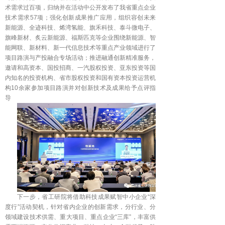
术需求过百项，归纳并在活动中公开发布了我省重点企业
技术需求57项；强化创新成果推广应用，组织容创未来
新能源、全迹科技、烯湾氢能、旗禾科技、泰斗微电子、
旗峰新材、炙云新能源、福斯匹克等企业围绕新能源、智
能网联、新材料、新一代信息技术等重点产业领域进行了
项目路演与产投融合专场活动；推进融通创新精准服务，
邀请和高资本、国投招商、一汽股权投资、亚东投资等国
内知名的投资机构、省市股权投资和国有资本投资运营机
构10余家参加项目路演并对创新技术及成果给予点评指
导
下一步，省工研院将借助科技成果赋智中小企业“深
度行”活动契机，针对省内企业的创新需求，分行业、分
领域建设技术供需、重大项目、重点企业“三库”，丰富供