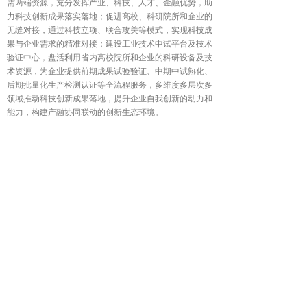
需两端资源，充分发挥产业、科技、人才、金融优势，助
力科技创新成果落实落地；促进高校、科研院所和企业的
无缝对接，通过科技立项、联合攻关等模式，实现科技成
果与企业需求的精准对接；建设工业技术中试平台及技术
验证中心，盘活利用省内高校院所和企业的科研设备及技
术资源，为企业提供前期成果试验验证、中期中试熟化、
后期批量化生产检测认证等全流程服务，多维度多层次多
领域推动科技创新成果落地，提升企业自我创新的动力和
能力，构建产融协同联动的创新生态环境。
分享到:
上一篇：
打造成果转化区域协同“强纽带” 全国科技......
下一篇：
省国有资本运营公司党委书记、董事长，省工......
搜索
友情链接