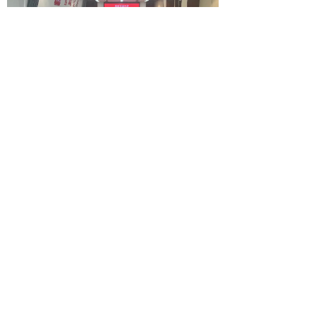
8月2日上午，西安交通大学党委常委、校长助理洪
军一行到吉林省工业技术研究院参访交流，省工研院理事
长、院长白绪贵，省工研院公司常务副总经理卢怿实，省
工研院公司副总经理沈华实，省国有资本运营公司董监办
副主任邹牧冶参加了座谈会。